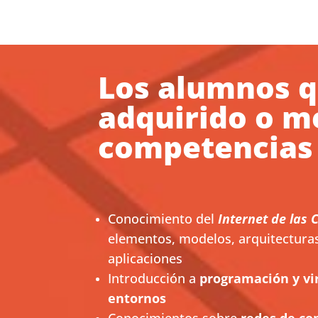
Los alumnos q
adquirido o m
competencias 
Conocimiento del
Internet de las 
elementos, modelos, arquitectura
aplicaciones
Introducción a
programación y vir
entornos
Conocimientos sobre
redes de co