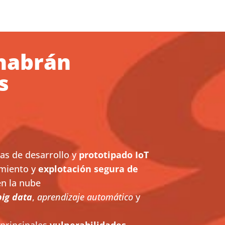
 habrán
s
as de desarrollo y
prototipado IoT
amiento y
explotación segura de
en la nube
big data
,
aprendizaje automático
y
 principales
vulnerabilidades,