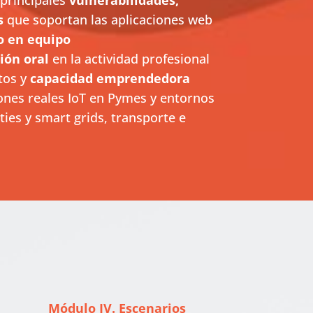
s
que soportan las aplicaciones web
o en equipo
ión oral
en la actividad profesional
tos y
capacidad emprendedora
ones reales IoT en Pymes y entornos
ties y smart grids, transporte e
Módulo IV. Escenarios