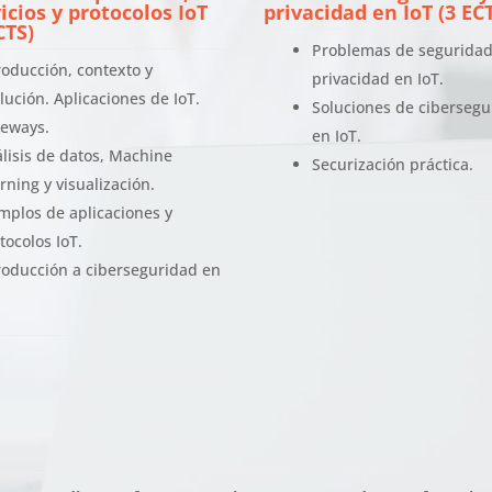
icios y protocolos IoT
privacidad en IoT (3 EC
CTS)
Problemas de seguridad
roducción, contexto y
privacidad en IoT.
lución. Aplicaciones de IoT.
Soluciones de cibersegu
eways.
en IoT.
lisis de datos, Machine
Securización práctica.
rning y visualización.
mplos de aplicaciones y
tocolos IoT.
roducción a ciberseguridad en
.