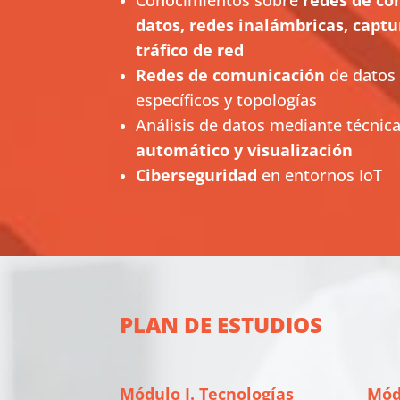
datos, redes inalámbricas, captur
tráfico de red
Redes de comunicación
de datos 
específicos y topologías
Análisis de datos mediante técnic
automático y visualización
Ciberseguridad
en entornos IoT
PLAN DE ESTUDIOS
Módulo I. Tecnologías
Módu